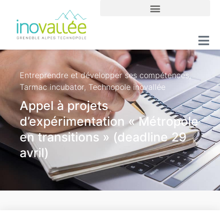
Entreprendre et développer ses compétences
,
Tarmac incubator
,
Technopole inovallée
Appel à projets
d’expérimentation « Métropole
en transitions » (deadline 29
avril)