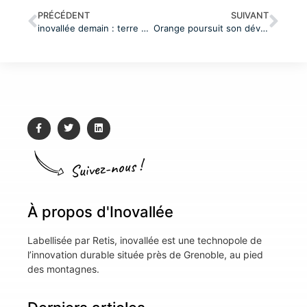
PRÉCÉDENT
SUIVANT
inovallée demain : terre d’industrie pour une économie vertueuse au coeur de la polarité Nord Est !
Orange poursuit son développement sur inovallée au cœur du campus Artea dans un tout nouveau site : « Orange 3 massifs », inauguré le 31 mars
Suivez-nous !
À propos d'Inovallée
Labellisée par Retis, inovallée est une technopole de
l’innovation durable située près de Grenoble, au pied
des montagnes.