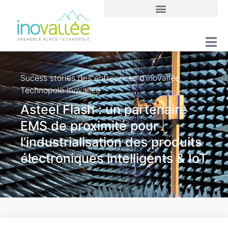
Sucess stories des entreprises d'inovallée
,
Technopole inovallée
Asteel Flash : un partenaire
EMS de proximité pour
l’industrialisation des produits
électroniques intelligents & IoT