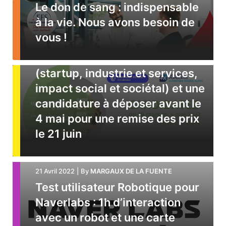
Le don de sang : indispensable
à la vie. Nous avons besoin de
vous !
21 Avril 2022
|
By
MARGAUX DE LA FUENTE
Innotrophées 2022 : 3 prix
(startup, industrie et services,
impact social et sociétal) et une
candidature à déposer avant le
4 mai pour une remise des prix
le 21 juin
21 Avril 2022
|
By
MARGAUX DE LA FUENTE
Test utilisateur Robotique pour
Naverlabs : 1h d’interaction
avec un robot et une carte