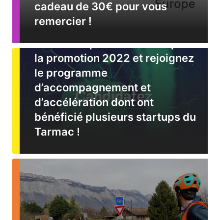
cadeau de 30€ pour vous
remercier !
21 Avril 2022
|
By
MARGAUX DE LA FUENTE
HPE startups : candidatez pour
la promotion 2022 et rejoignez
le programme
d’accompagnement et
d’accélération dont ont
bénéficié plusieurs startups du
Tarmac !