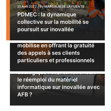
21 Avril 2022
|
By
MARGAUX DE LA FUENTE
PDMEC : la dynamique
collective sur la mobilité se
poursuit sur inovallée
21 Avril 2022
|
By
MARGAUX DE LA FUENTE
Solidarité Ukraine : Orange se
mobilise en offrant la gratuité
21 Avril 2022
|
By
MARGAUX DE LA FUENTE
des appels à ses clients
Raréfaction des matières
particuliers et professionnels
premières et transition
écologique : et si on favorisait
le réemploi du matériel
informatique sur inovallée avec
AFB ?